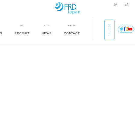
JA
EN
おか
採用
ニュース
お問い合せ
そだ
ちサ
ーモ
TS
RECRUIT
NEWS
CONTACT
ンと
は？