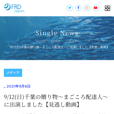
Single News
HOME
NEWS
メディア
9/12(日)千葉の贈り物～まごころ配達人～に出演しました【見逃し動画】
メディア
_
2021年9月6日
9/12(日)千葉の贈り物～まごころ配達人～
に出演しました【見逃し動画】