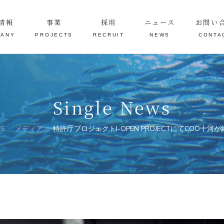
情報
事業
採用
ニュース
お問い
PANY
PROJECTS
RECRUIT
NEWS
CONTA
Single News
S
メディア
特許庁プロジェクトI-OPEN PROJECTにてCOO十