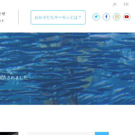
JA
EN
合せ
おかそだちサーモンとは？
CT
河が紹介されました