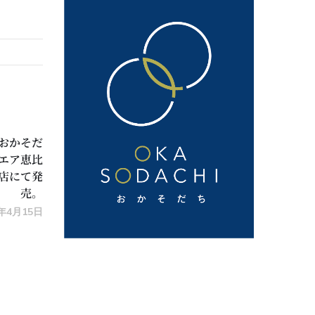
おかそだ
エア恵比
店にて発
売。
2年4月15日