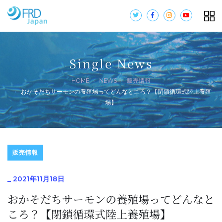
Single News
HOME
NEWS
販売情報
おかそだちサーモンの養殖場ってどんなところ？【閉鎖循環式陸上養殖
場】
販売情報
_
2021年11月18日
おかそだちサーモンの養殖場ってどんなと
ころ？【閉鎖循環式陸上養殖場】