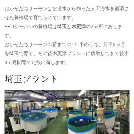
おかそだちサーモンは水道水から作った人工海水を循環さ
せた養殖場で育てられています。
FRDジャパンの養殖場は
埼玉
と
木更津
の2ヵ所にありま
す。
おかそだちサーモン出荷までの1年半のうち、前半9ヵ月
を埼玉で育て、その後木更津プラントに移動してきて後半
9ヵ月間育てた後出荷します。
埼玉プラント